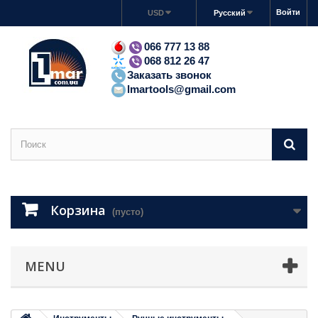
Войти
USD
Русский
066 777 13 88
068 812 26 47
Заказать звонок
lmartools@gmail.com
Корзина
(пусто)
MENU