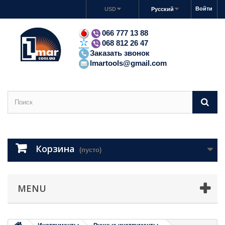
Войти
USD
Русский
066 777 13 88
068 812 26 47
Заказать звонок
lmartools@gmail.com
Корзина
(пусто)
MENU