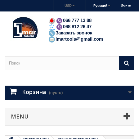
Войти
USD
Русский
066 777 13 88
068 812 26 47
Заказать звонок
lmartools@gmail.com
Корзина
(пусто)
MENU