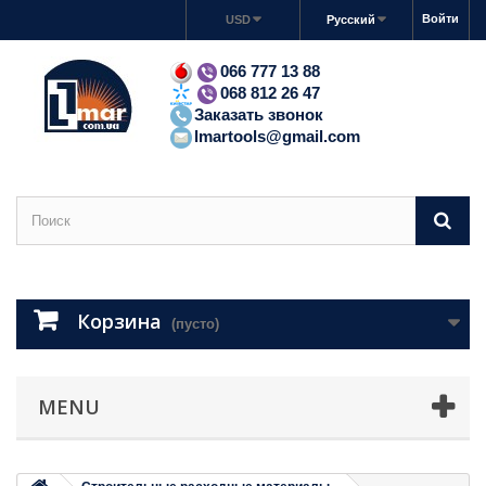
Войти
USD
Русский
066 777 13 88
068 812 26 47
Заказать звонок
lmartools@gmail.com
Корзина
(пусто)
MENU