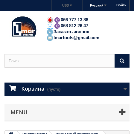
Войти
USD
Русский
066 777 13 88
068 812 26 47
Заказать звонок
lmartools@gmail.com
Корзина
(пусто)
MENU