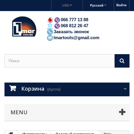
Войти
USD
Русский
066 777 13 88
068 812 26 47
Заказать звонок
lmartools@gmail.com
Корзина
(пусто)
MENU