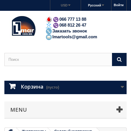
Войти
USD
Русский
066 777 13 88
068 812 26 47
Заказать звонок
lmartools@gmail.com
Корзина
(пусто)
MENU