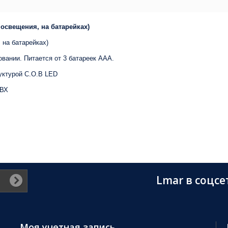
освещения, на батарейках)
 на батарейках)
овании. Питается от 3 батареек ААА.
уктурой C.O.B LED
ПВХ
Lmar в соцсе
Моя учетная запись