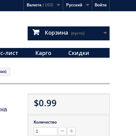
Валюта :
USD
Русский
Войти
Корзина
(пусто)
с-лист
Карго
Скидки
ках)
$0.99
 на
Количество