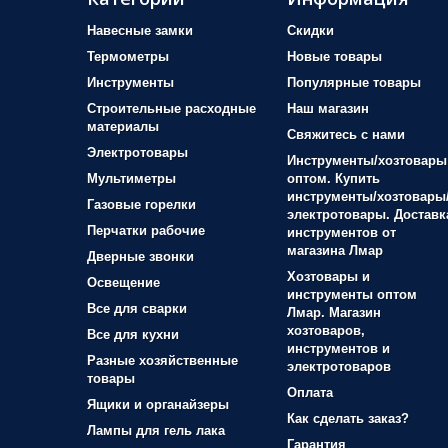
Навесные замки
Скидки
Термометры
Новые товары
Инструменты
Популярные товары
Строительные расходные
Наш магазин
материалы
Свяжитесь с нами
Электротовары
Инструменты/хозтовары
Мультиметры
оптом. Купить
инструменты/хозтовары
Газовые горелки
электротовары. Доставк
Перчатки рабочие
инструментов от
магазина Лмар
Дверные звонки
Хозтовары и
Освещение
инструменты оптом
Все для сварки
Лмар. Магазин
хозтоваров,
Все для кухни
инструментов и
Разные хозяйственные
электротоваров
товары
Оплата
Ящики и органайзеры
Как сделать заказ?
Лампы для гель лака
Гарантия