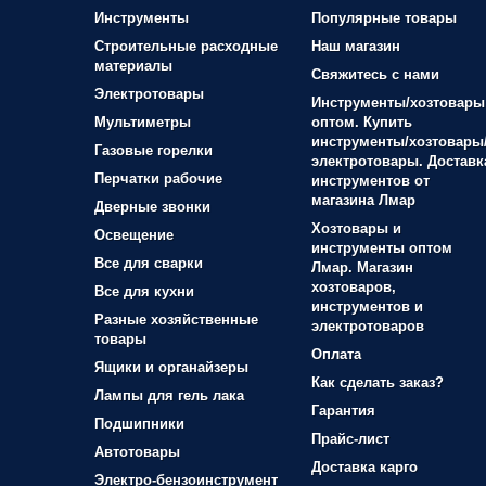
Инструменты
Популярные товары
Строительные расходные
Наш магазин
материалы
Свяжитесь с нами
Электротовары
Инструменты/хозтовары
Мультиметры
оптом. Купить
инструменты/хозтовары
Газовые горелки
электротовары. Доставк
Перчатки рабочие
инструментов от
магазина Лмар
Дверные звонки
Хозтовары и
Освещение
инструменты оптом
Все для сварки
Лмар. Магазин
хозтоваров,
Все для кухни
инструментов и
Разные хозяйственные
электротоваров
товары
Оплата
Ящики и органайзеры
Как сделать заказ?
Лампы для гель лака
Гарантия
Подшипники
Прайс-лист
Автотовары
Доставка карго
Электро-бензоинструмент