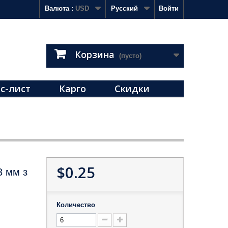
Валюта :
USD
Русский
Войти
Корзина
(пусто)
с-лист
Карго
Скидки
$0.25
3 мм з
Количество