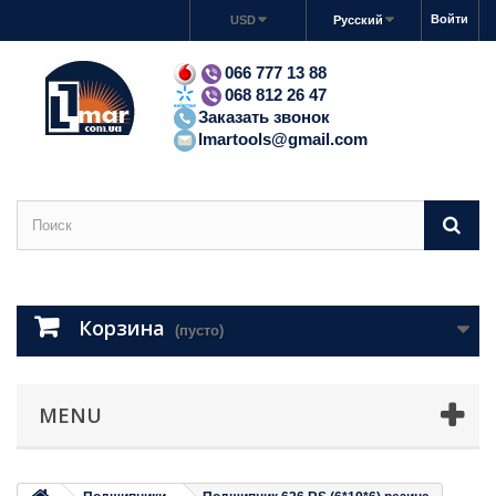
Войти
USD
Русский
066 777 13 88
068 812 26 47
Заказать звонок
lmartools@gmail.com
Корзина
(пусто)
MENU