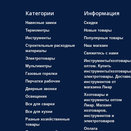
Категории
Информация
Навесные замки
Скидки
Термометры
Новые товары
Инструменты
Популярные товары
Строительные расходные
Наш магазин
материалы
Свяжитесь с нами
Электротовары
Инструменты/хозтовары
Мультиметры
оптом. Купить
инструменты/хозтовары
Газовые горелки
электротовары. Доставк
Перчатки рабочие
инструментов от
магазина Лмар
Дверные звонки
Хозтовары и
Освещение
инструменты оптом
Все для сварки
Лмар. Магазин
хозтоваров,
Все для кухни
инструментов и
Разные хозяйственные
электротоваров
товары
Оплата