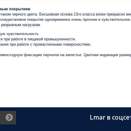
новым покрытием
таном черного цвета. Бесшовная основа 13го класса вязки прекрасно ве
олиуретановое покрытие одновременно очень прочное и чувствительное
и разрывным нагрузкам.
ную чувствительность
ся при работе в пищевой промышленности.
вания при работе с промасленными поверхностями.
ревосходную фиксацию перчатки на запястье. Цветная индикация размер
Lmar в соцсе