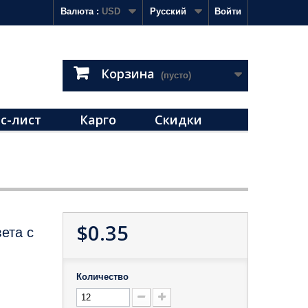
Валюта :
USD
Русский
Войти
Корзина
(пусто)
с-лист
Карго
Скидки
$0.35
ета с
Количество