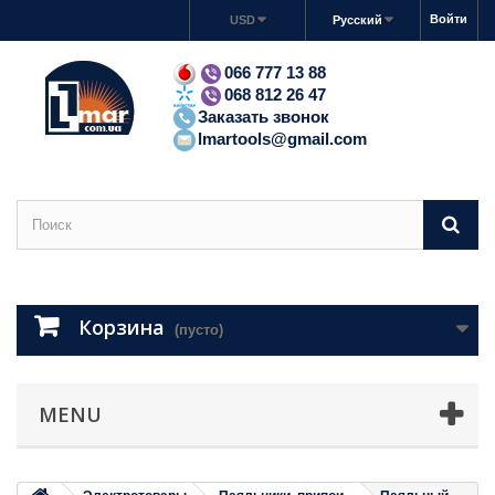
Войти
USD
Русский
066 777 13 88
068 812 26 47
Заказать звонок
lmartools@gmail.com
Корзина
(пусто)
MENU