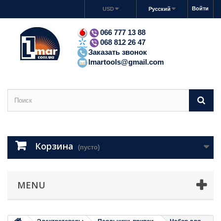
Войти
USD
Русский
066 777 13 88
068 812 26 47
Заказать звонок
lmartools@gmail.com
Корзина
(пусто)
MENU