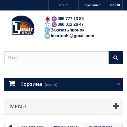
Войти
USD
Русский
066 777 13 88
068 812 26 47
Заказать звонок
lmartools@gmail.com
Корзина
(пусто)
MENU