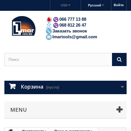
Войти
USD
Русский
066 777 13 88
068 812 26 47
Заказать звонок
lmartools@gmail.com
Корзина
(пусто)
MENU