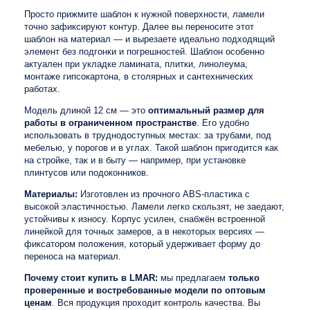
Просто прижмите шаблон к нужной поверхности, ламели
точно зафиксируют контур. Далее вы переносите этот
шаблон на материал — и вырезаете идеально подходящий
элемент без подгонки и погрешностей. Шаблон особенно
актуален при укладке ламината, плитки, линолеума,
монтаже гипсокартона, в столярных и сантехнических
работах.
Модель длиной 12 см — это
оптимальный размер для
работы в ограниченном пространстве
. Его удобно
использовать в труднодоступных местах: за трубами, под
мебелью, у порогов и в углах. Такой шаблон пригодится как
на стройке, так и в быту — например, при установке
плинтусов или подоконников.
Материалы:
Изготовлен из прочного ABS-пластика с
высокой эластичностью. Ламели легко скользят, не заедают,
устойчивы к износу. Корпус усилен, снабжён встроенной
линейкой для точных замеров, а в некоторых версиях —
фиксатором положения, который удерживает форму до
переноса на материал.
Почему стоит купить в LMAR:
мы предлагаем
только
проверенные и востребованные модели по оптовым
ценам
. Вся продукция проходит контроль качества. Вы