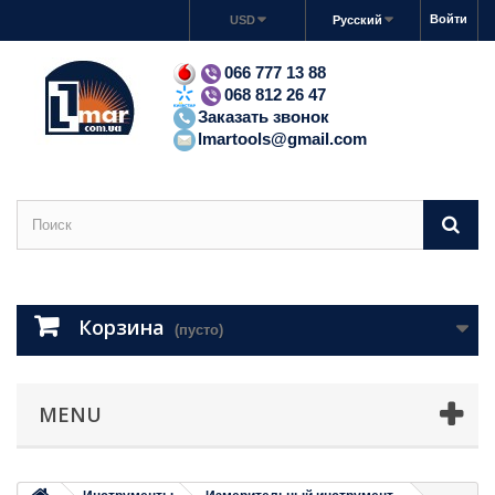
Войти
USD
Русский
066 777 13 88
068 812 26 47
Заказать звонок
lmartools@gmail.com
Корзина
(пусто)
MENU