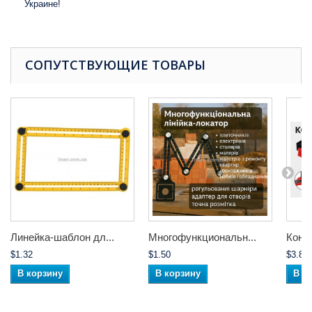
Украине!
СОПУТСТВУЮЩИЕ ТОВАРЫ
Линейка-шаблон дл...
Многофункциональн...
Конту
$1.32
$1.50
$3.85
В корзину
В корзину
В к