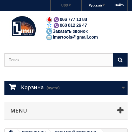
Войти
USD
Русский
066 777 13 88
068 812 26 47
Заказать звонок
lmartools@gmail.com
Корзина
(пусто)
MENU