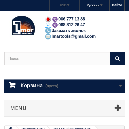
Войти
USD
Русский
066 777 13 88
068 812 26 47
Заказать звонок
lmartools@gmail.com
Корзина
(пусто)
MENU