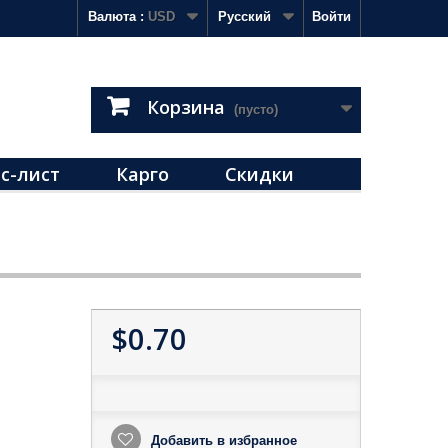
Валюта :
USD
Русский
Войти
Корзина
(пусто)
с-лист
Карго
Скидки
$0.70
Добавить в избранное