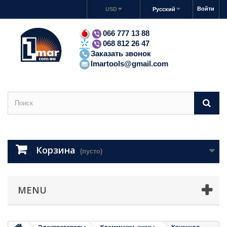
Войти
USD
Русский
066 777 13 88
068 812 26 47
Заказать звонок
lmartools@gmail.com
Корзина
(пусто)
MENU