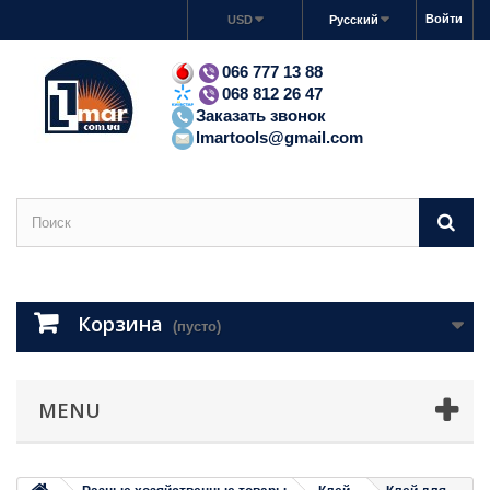
Войти
USD
Русский
066 777 13 88
068 812 26 47
Заказать звонок
lmartools@gmail.com
Корзина
(пусто)
MENU