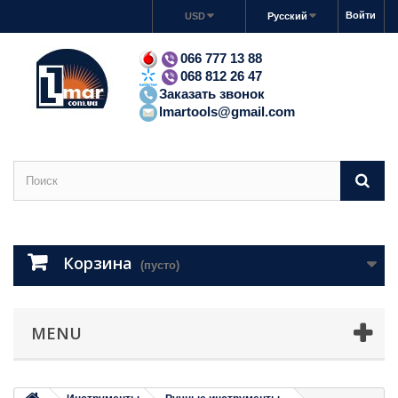
Войти
USD
Русский
066 777 13 88
068 812 26 47
Заказать звонок
lmartools@gmail.com
Корзина
(пусто)
MENU