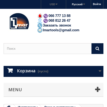
Войти
USD
Русский
066 777 13 88
068 812 26 47
Заказать звонок
lmartools@gmail.com
Корзина
(пусто)
MENU