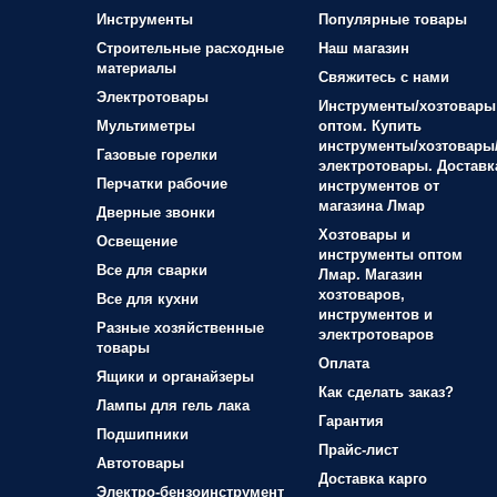
Инструменты
Популярные товары
Строительные расходные
Наш магазин
материалы
Свяжитесь с нами
Электротовары
Инструменты/хозтовары
Мультиметры
оптом. Купить
инструменты/хозтовары
Газовые горелки
электротовары. Доставк
Перчатки рабочие
инструментов от
магазина Лмар
Дверные звонки
Хозтовары и
Освещение
инструменты оптом
Все для сварки
Лмар. Магазин
хозтоваров,
Все для кухни
инструментов и
Разные хозяйственные
электротоваров
товары
Оплата
Ящики и органайзеры
Как сделать заказ?
Лампы для гель лака
Гарантия
Подшипники
Прайс-лист
Автотовары
Доставка карго
Электро-бензоинструмент