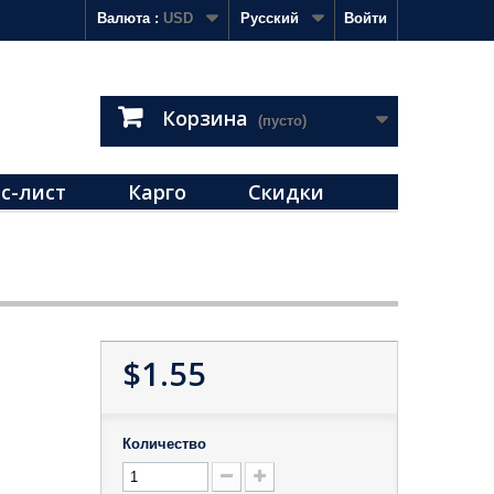
Валюта :
USD
Русский
Войти
Корзина
(пусто)
с-лист
Карго
Скидки
$1.55
Количество