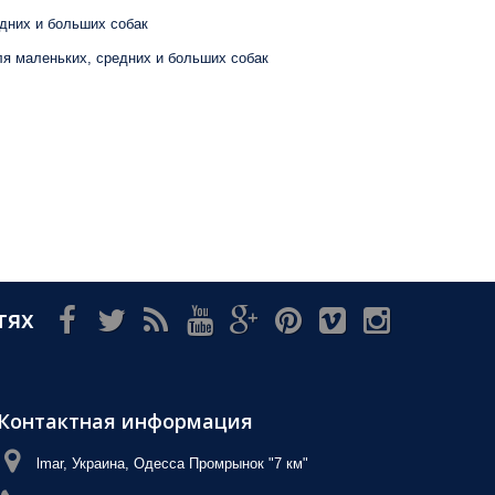
едних и больших собак
ля маленьких, средних и больших собак
тях
Контактная информация
lmar, Украина, Одесса Промрынок "7 км"