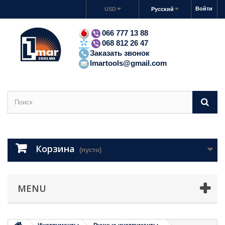
Войти
USD
Русский
066 777 13 88
068 812 26 47
Заказать звонок
lmartools@gmail.com
Корзина
(пусто)
MENU