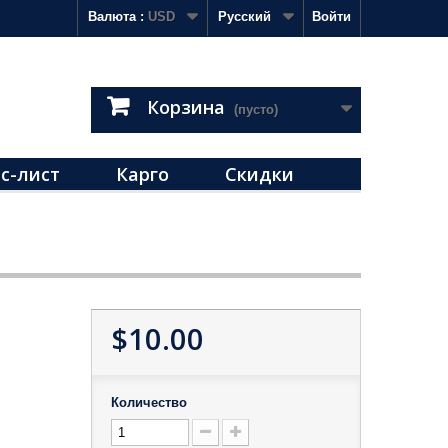
Валюта :
USD
Русский
Войти
Корзина
(пусто)
с-лист
Карго
Скидки
$10.00
Количество