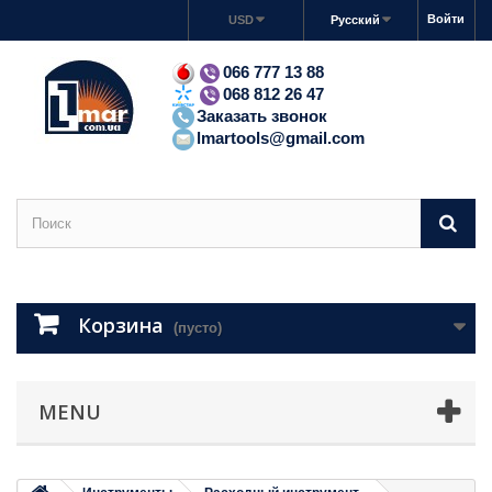
Войти
USD
Русский
066 777 13 88
068 812 26 47
Заказать звонок
lmartools@gmail.com
Корзина
(пусто)
MENU