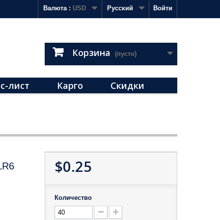
Валюта :
USD
Русский
Войти
Корзина
(пусто)
с-лист
Карго
Скидки
$0.25
LR6
Количество