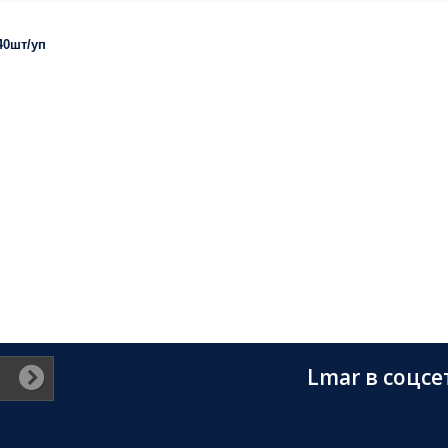
40шт/уп
Lmar в соцсе