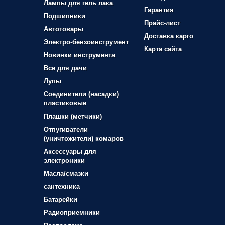
Лампы для гель лака
Гарантия
Подшипники
Прайс-лист
Автотовары
Доставка карго
Электро-бензоинструмент
Карта сайта
Новинки инструмента
Все для дачи
Лупы
Соединители (насадки)
пластиковые
Плашки (метчики)
Отпугиватели
(уничтожители) комаров
Аксессуары для
электроники
Масла/смазки
сантехника
Батарейки
Радиоприемники