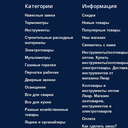
Категории
Информация
Навесные замки
Скидки
Термометры
Новые товары
Инструменты
Популярные товары
Строительные расходные
Наш магазин
материалы
Свяжитесь с нами
Электротовары
Инструменты/хозтовары
Мультиметры
оптом. Купить
инструменты/хозтовары
Газовые горелки
электротовары. Доставк
Перчатки рабочие
инструментов от
магазина Лмар
Дверные звонки
Хозтовары и
Освещение
инструменты оптом
Все для сварки
Лмар. Магазин
хозтоваров,
Все для кухни
инструментов и
Разные хозяйственные
электротоваров
товары
Оплата
Ящики и органайзеры
Как сделать заказ?